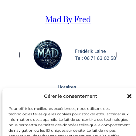
Mad By Fred
Frédérik Laine
|
|
Tel: 06 71 63 02 58
Horaires :
Gérer le consentement
Du lundi au vendredi
Pour offrir les meilleures expériences, nous utilisons des
08h-12h 13h-18h
technologies telles que les cookies pour stocker et/ou accéder aux
informations des appareils. Le fait de consentir à ces technologies
nous permettra de traiter des données telles que le comportement
de navigation ou les ID uniques sur ce site. Le fait de ne pas
Mentions Légales
consentir ou de retirer son consentement peut avoir un effet