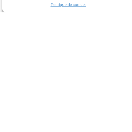
Politique de cookies
Mad By Fred
Frédérik Laine
|
|
Tel: 06 71 63 02 58
Horaires :
Du lundi au vendredi