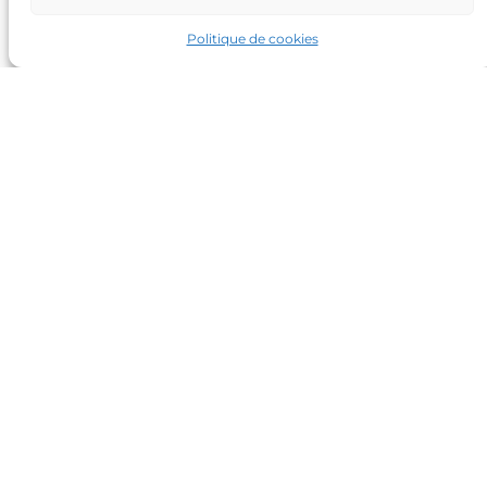
Frédérik Laine
|
|
Tel: 06 71 63 02 58
Politique de cookies
Horaires :
Du lundi au vendredi
08h-12h 13h-18h
Mentions Légales