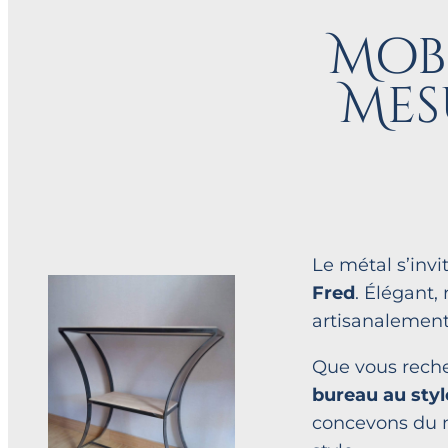
Mobi
Mes
Le métal s’invi
Fred
. Élégant,
artisanalement 
Que vous rech
bureau au styl
concevons du m