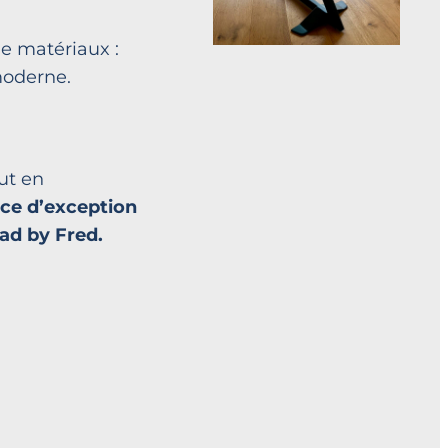
de matériaux :
moderne.
ut en
èce d’exception
Mad by Fred.