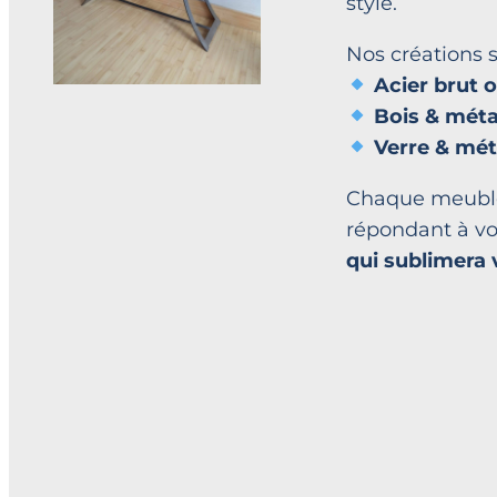
style.
Nos créations s
Acier brut 
Bois & méta
Verre & mét
Chaque meuble 
répondant à vo
qui sublimera v