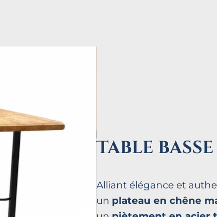
Table basse
Alliant élégance et authe
un
plateau en chêne ma
un
piètement en acier