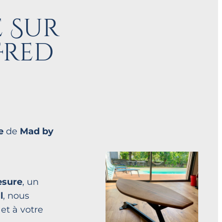
e Sur
Fred
e
de
Mad by
esure
, un
l
, nous
et à votre