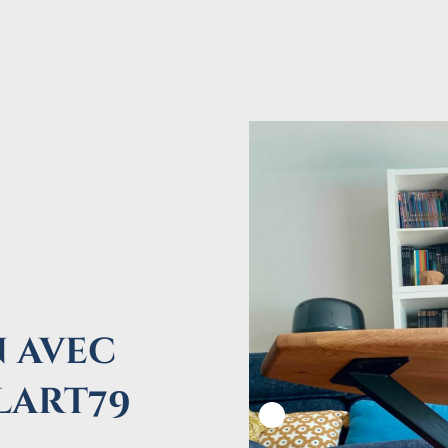
 avec
lart79